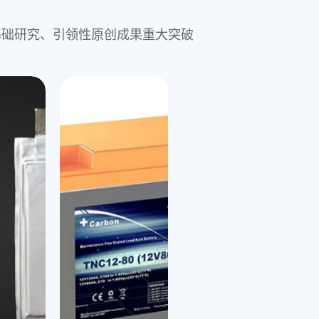
基础研究、引领性原创成果重大突破
氢燃料电池
710公海寰宇氢能源具有自
宇钠电在储能和低速电动车两大领域，具备安
键零部件
期寿命成本优势强、低温充放电能力优等
锂离子电池
锌离
其主研的燃料电池系统功率范围
寿命达15000h，效率高达5
类型复合负极材
物和聚阴离子两个技术路线，已完成产品
开发出新型磷酸铁锂超低温技术，打破行业瓶颈，突
基
启动，可应用于燃料电池乘
能量密度
工作，并向客户送样，推进场景应用验证
性的达到-70℃超低温容量保持>90%
计出
领域
标水平的安全测试
柱和方形电芯：支持3C充电，-20 ℃放电
5C充电容量保持>90%
循
具有高可靠性、高效率、高
90%，循环寿命可达3000次，十大安全检
术，可实现
5-20Ah
氢耗、高氢气利用率、长寿
可应用于低温储能、军工、航空航天等极限条件领域
制
通过
710公海寰宇氢能源还具备
的方形和软包电芯：理论循环寿命在1万次
&石墨堆）、双极板、膜电
芯循坏已达6000次，安全性和经济性都超