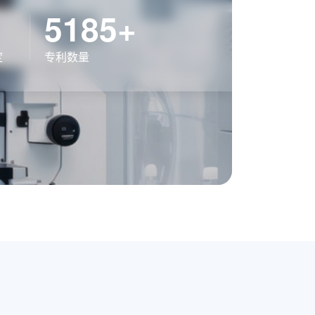
5185+
定
专利数量