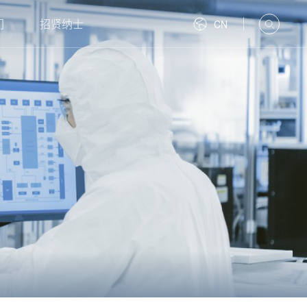
们
招贤纳士
CN