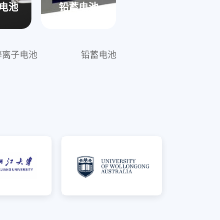
成功通过了国家强制性检测
电池
铅蓄电池
域
锌离子电池
铅蓄电池