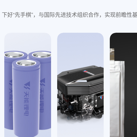
，下好“先手棋”，与国际先进技术组织合作，实现前瞻性
钠离子电池
710公海寰
全性好、全周
固态电池
突出优势
采用超高比容量复合正极材料以及多
采用层状氧化
料，配套软包电池，达到
500Wh/kg
的
全面量产准备
制备的电芯通过
针刺、热箱
等远超国
层氧技术的圆
容量保持率超
已实现凝胶态电池的全自动化生产技
测项目百分百
定制化开发
聚阴离子技术
以上，量产电