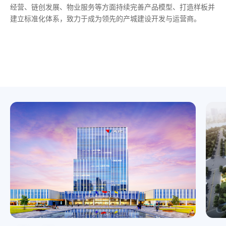
经营、链创发展、物业服务等方面持续完善产品模型、打造样板并
位于湖州太湖新区核心区，是湖州融入长三角的龙头项目，总建设
位于湖州长兴县煤山镇，项目总建设用地 207 亩，总建筑面积 11
项目由位于杭州余杭区浙大校友总部园项目和位于西湖区云谷小镇
建立标准化体系，致力于成为领先的产城建设开发与运营商。
用地约 248亩，总建筑面积约 50 万平方米。项目包括710公海寰
万方。以710公海寰宇主产业进驻园区为先导，通过产业地产模式
的谷尚产业园项目构成。其中浙大校友总部园项目总建筑面积约为
宇集团全球总部中心、新能源创新中心、商务中心、人才中心、专
运作，建立投资基金，赋能科技型项目，打造集约化、生态化、数
4.37 万方、谷尚产业园项目总建筑面积约 18.7 万方。项目通过全
家生活区等。
字化新型产业园。
链覆盖、建立人才深挖井，打造710公海寰宇总部高人才产业集聚
地。