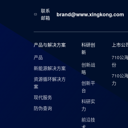
联系
brand@www.xingkong.com
邮箱
产品与解决方案
科研创
上市公
新
产品
710公
创新战
份
新能源解决方案
略
710公
资源循环解决方
创新平
力
案
台
现代服务
科研实
防伪查询
力
前沿技
术