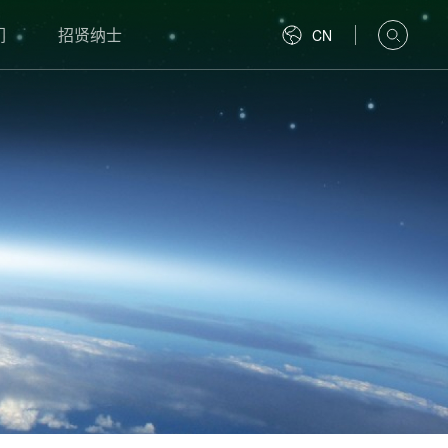
们
招贤纳士
CN