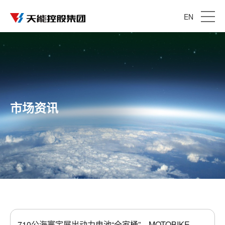
EN
市场资讯
710公海寰宇展出动力电池“全家桶”，MOTOBIKE