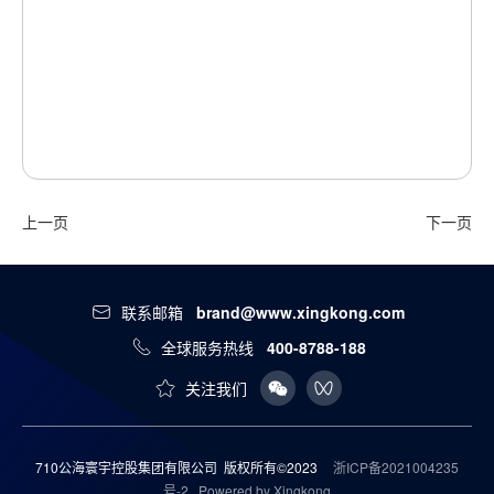
上一页
下一页
联系邮箱
brand@www.xingkong.com
全球服务热线
400-8788-188
关注我们
710公海寰宇控股集团有限公司 版权所有©2023
浙ICP备2021004235
号-2
Powered by Xingkong