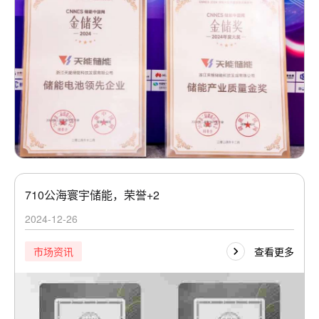
710公海寰宇储能，荣誉+2
2024-12-26
查看更多
市场资讯